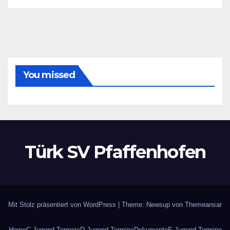
You missed
Türk SV Pfaffenhofen
Mit Stolz präsentiert von WordPress
|
Theme: Newsup von
Themeansar
Home
C-Jugend Termine
D-Jugend Termine
Dokumente
E-Jugend Termine